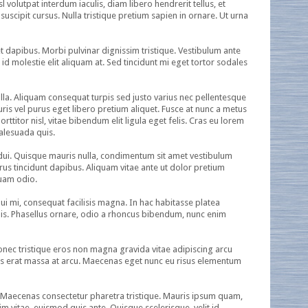
volutpat interdum iaculis, diam libero hendrerit tellus, et
 suscipit cursus. Nulla tristique pretium sapien in ornare. Ut urna
t dapibus. Morbi pulvinar dignissim tristique. Vestibulum ante
 id molestie elit aliquam at. Sed tincidunt mi eget tortor sodales
nulla. Aliquam consequat turpis sed justo varius nec pellentesque
ris vel purus eget libero pretium aliquet. Fusce at nunc a metus
titor nisl, vitae bibendum elit ligula eget felis. Cras eu lorem
malesuada quis.
ac dui. Quisque mauris nulla, condimentum sit amet vestibulum
rus tincidunt dapibus. Aliquam vitae ante ut dolor pretium
quam odio.
dui mi, consequat facilisis magna. In hac habitasse platea
lis. Phasellus ornare, odio a rhoncus bibendum, nunc enim
Donec tristique eros non magna gravida vitae adipiscing arcu
ttis erat massa at arcu. Maecenas eget nunc eu risus elementum
m. Maecenas consectetur pharetra tristique. Mauris ipsum quam,
im vitae, euismod quis ante. Quisque scelerisque, velit id