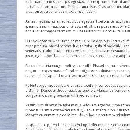
malesuada fames ac turpis egestas. Lorem ipsum dolor sit amet, c
dictum leo tortor nec nisi. In eu lacinia risus. Cras dolor mi, pl
arcu, cursus a venenatis a, accumsan at elit.
Aenean lacinia, nulla nec faucibus egestas, libero arcu iaculis
ipsum primis in faucibus orci luctus et ultrices posuere cubilia 
non aliquet magna fermentum. Phasellus cursus orci eu tellus a
Duis volutpat pulvinar urna ac mollis. Nulla dapibus, lacus vel 
nunc pretium. Morbi hendrerit dignissim ligula id molestie. Done
venenatis tristique. Maecenas eget metus et nulla malesuada blan
justo, eget lobortis mi. Aliquam sem lacus, consectetur a adipis
Praesent lacinia congue velit vitae mollis. Phasellus porta viver
nec, ornare quis massa. Curabitur dignissim adipiscing nunc ege
rutrum eu at sapien. Lorem ipsum dolor sit amet, consectetur ad
Pellentesque aliquet libero eu arcu iaculis ut consequat sapien 
dictumst. Donec tristique faucibus suscipit. Maecenas semper 
congue eros, vel gravida mauris leo eu metus.
Vestibulum sit amet feugiat metus. Aliquam egestas, urna at mat
rhoncus. Etiam a consectetur nisi. Quisque et ante nibh. Curabi
lobortis eu at metus. Sed id mauris vel lacus pretium vestibulu
Suspendisse potenti. Phasellus et imperdiet mauris. Sed in enim
faucibus ut dictum luctus, eleifend vel ante. Vivamus pulvinar m