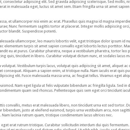
onsectetur adipiscing elit. Sed gravida adipiscing scelerisque. Sed mollis, nisl 
acerat in malesuada eget, luctus sit amet sem. Etiam fringilla urna sit amet sapien
 massa, et ullamcorper nisi enim ac erat. Phasellus quis magna id magna imperdie
Curae; Nunc fermentum sagittis tortor at placerat. Integer mollis adipiscing orci,
uctor blandit. Suspendisse potenti.
malesuada ullamcorper, leo mauris lobortis velit, eget tristique dolor ipsum id 
c elementum turpis sit amet sapien convallis eget lobortis lectus porttitor. Mau
dit eu at purus. Curabitur pharetra, neque a vestibulum pharetra, tortor leo port
cing quis, tincidunt in libero. Curabitur volutpat dictum nunc, et sodales lacus 
ra volutpat. Vestibulum turpis lacus, volutpat quis adipiscing sit amet, aliquet 
t consequat. Aliquam a sapien enim, ut tristique nulla. Nam iaculis erat quis pu
ipiscing elit. Fusce malesuada massa urna, ac feugiat tellus. Vivamus eget ali
euismod. Nam eget ligula ut felis vulputate bibendum ac fringilla ligula. Sed in 
condimentum quam sed rhoncus. Pellentesque quis sem eget orci tincidunt iacu
tis convallis, metus erat malesuada libero, non tincidunt urna est sed tortor. 
tur bibendum, justo at eleifend euismod, turpis urna vestibulum arcu, non sagi
m. Nam lacinia rutrum quam, tristique condimentum lacus ultrices nec.
 eget erat rutrum tristique. Curabitur sollicitudin interdum dui quis fermentu
etus id mi malesuada sed dictum odio eleifend. Ut nibh nibh, iaculis sed digniss